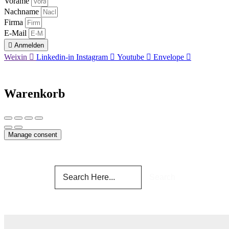
Vorame
Nachname
Firma
E-Mail
Anmelden
Weixin
Linkedin-in
Instagram
Youtube
Envelope
Warenkorb
Manage consent
Search