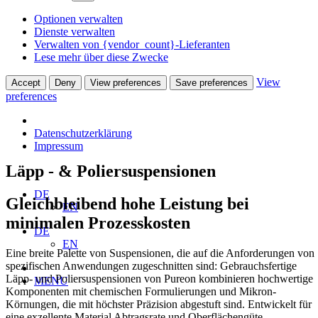
Optionen verwalten
Dienste verwalten
Verwalten von {vendor_count}-Lieferanten
Lese mehr über diese Zwecke
View
Accept
Deny
View preferences
Save preferences
preferences
Datenschutzerklärung
Impressum
Läpp - & Poliersuspensionen
DE
Gleichbleibend hohe Leistung bei
EN
minimalen Prozesskosten
DE
EN
Eine breite Palette von Suspensionen, die auf die Anforderungen von
spezifischen Anwendungen zugeschnitten sind: Gebrauchsfertige
Läpp- und Poliersuspensionen von Pureon kombinieren hochwertige
MENU
Komponenten mit chemischen Formulierungen und Mikron-
Körnungen, die mit höchster Präzision abgestuft sind. Entwickelt für
eine exzellente Material Abtragsrate und Oberflächengüte.