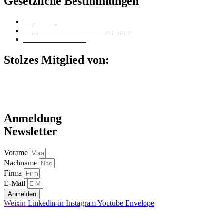
Gesetzliche Bestimmungen
Impressum
Allgemeine Geschäftsbedingungen
Datenschutzerklärung
Stolzes Mitglied von:
Anmeldung
Newsletter
Vorame
Nachname
Firma
E-Mail
Anmelden
Weixin
Linkedin-in
Instagram
Youtube
Envelope