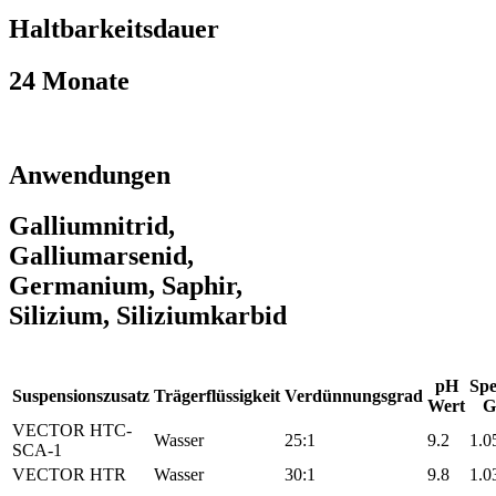
Haltbarkeitsdauer
24 Monate
Anwendungen
Galliumnitrid,
Galliumarsenid,
Germanium, Saphir,
Silizium, Siliziumkarbid
pH
Spe
Suspensionszusatz
Trägerflüssigkeit
Verdünnungsgrad
Wert
G
VECTOR HTC-
Wasser
25:1
9.2
1.0
SCA-1
VECTOR HTR
Wasser
30:1
9.8
1.0