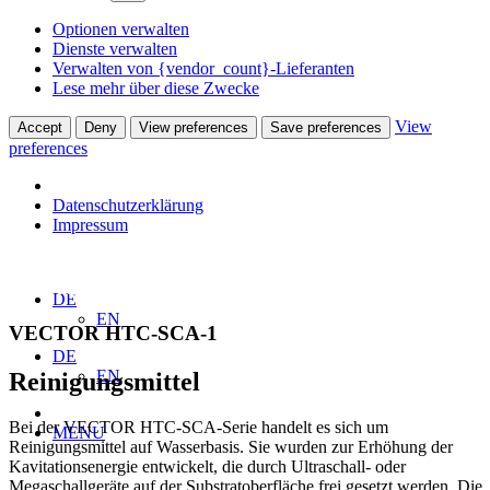
Optionen verwalten
Dienste verwalten
Verwalten von {vendor_count}-Lieferanten
Lese mehr über diese Zwecke
View
Accept
Deny
View preferences
Save preferences
preferences
Datenschutzerklärung
Impressum
Home
Produkte
Reinigung & Spühlung
VECTOR HTC-SCA-1
DE
EN
VECTOR HTC-SCA-1
DE
EN
Reinigungsmittel
Bei der VECTOR HTC-SCA-Serie handelt es sich um
MENU
Reinigungsmittel auf Wasserbasis. Sie wurden zur Erhöhung der
Kavitationsenergie entwickelt, die durch Ultraschall- oder
Megaschallgeräte auf der Substratoberfläche frei gesetzt werden. Die